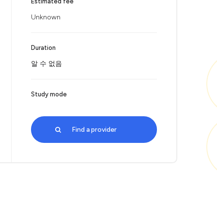
Estimated fee
Unknown
Duration
알 수 없음
Study mode
Find a provider