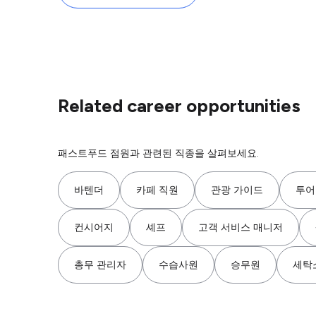
Related career opportunities
패스트푸드 점원과 관련된 직종을 살펴보세요.
바텐더
카페 직원
관광 가이드
투어
컨시어지
셰프
고객 서비스 매니저
총무 관리자
수습사원
승무원
세탁