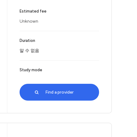
Estimated fee
Unknown
Duration
알 수 없음
Study mode
Find a provider