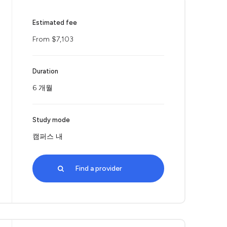
Estimated fee
From $7,103
Duration
6 개월
Study mode
캠퍼스 내
Find a provider