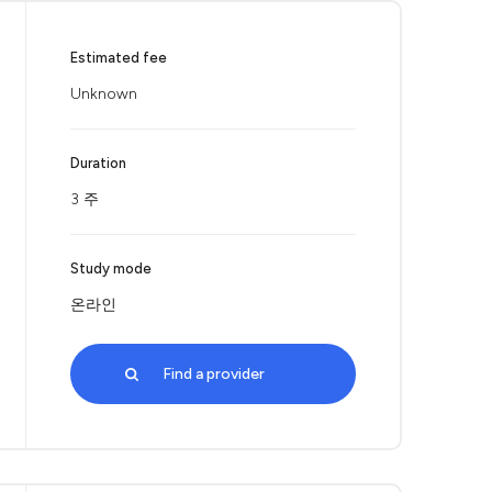
Estimated fee
Unknown
Duration
3 주
Study mode
온라인
Find a provider