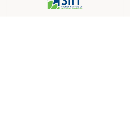
Sydney Institute of Interpreting and Translating
캠퍼스 내
12 개월
Australian College of Professionals
혼합
6 개월