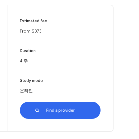
Estimated fee
From $373
Duration
4 주
Study mode
온라인
Find a provider