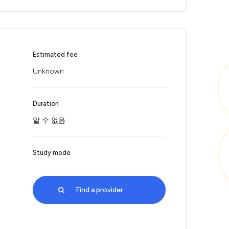
Estimated fee
Unknown
Duration
알 수 없음
Study mode
Find a provider