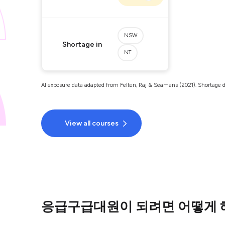
NSW
Shortage in
NT
AI exposure data adapted from Felten, Raj & Seamans (2021). Shortage d
View all courses
응급구급대원이 되려면 어떻게 