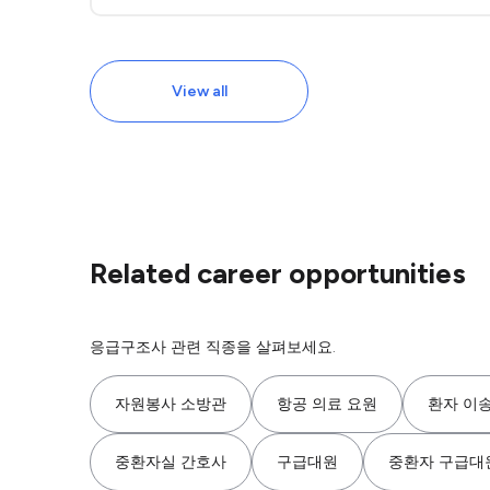
View all
Related career opportunities
응급구조사 관련 직종을 살펴보세요.
자원봉사 소방관
항공 의료 요원
환자 이
중환자실 간호사
구급대원
중환자 구급대