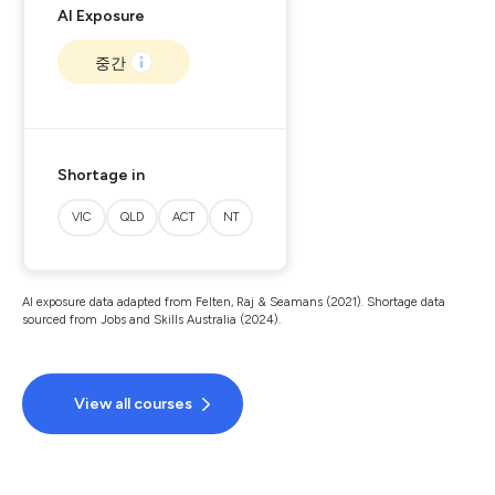
AI Exposure
중간
Shortage in
VIC
QLD
ACT
NT
AI exposure data adapted from Felten, Raj & Seamans (2021). Shortage data
sourced from Jobs and Skills Australia (2024).
View all courses