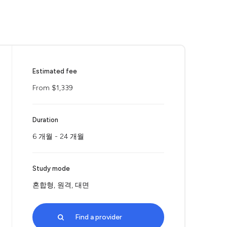
Estimated fee
From $1,339
Duration
6 개월 - 24 개월
Study mode
혼합형, 원격, 대면
Find a provider