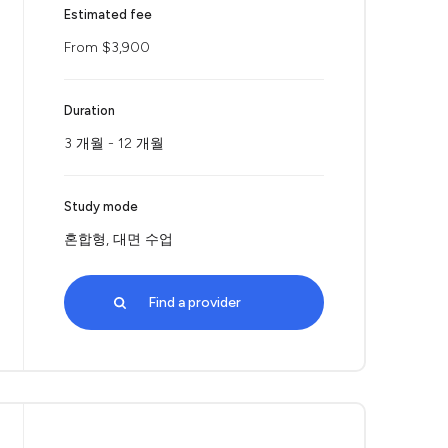
Estimated fee
From $3,900
Duration
3 개월 - 12 개월
Study mode
혼합형, 대면 수업
Find a provider