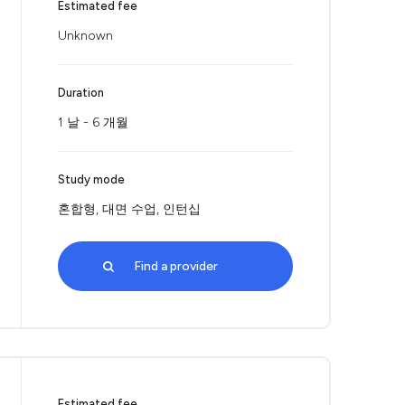
Estimated fee
Unknown
Duration
1 날 - 6 개월
Study mode
혼합형, 대면 수업, 인턴십
Find a provider
Estimated fee