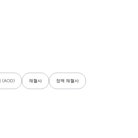
(AOD)
채혈사
정맥 채혈사