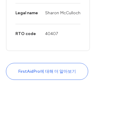
Legal name
Sharon McCulloch
RTO code
40407
FirstAidPro에 대해 더 알아보기