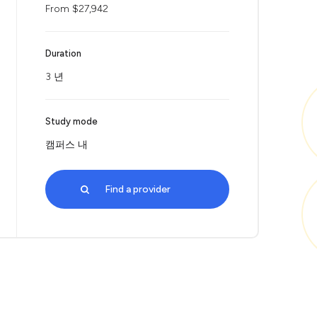
From $27,942
Duration
3 년
Study mode
캠퍼스 내
Find a provider