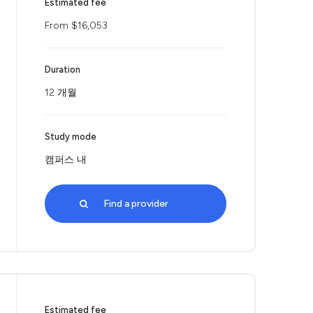
Estimated fee
From $16,053
Duration
12 개월
Study mode
캠퍼스 내
Find a provider
Estimated fee