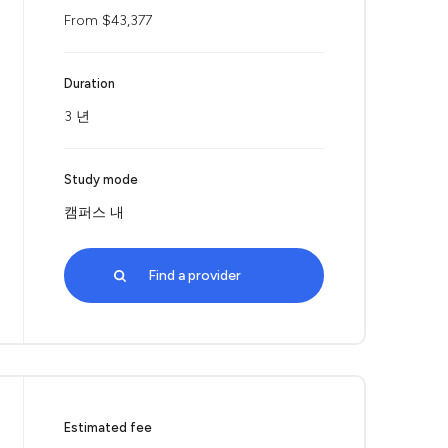
From $43,377
Duration
3 년
Study mode
캠퍼스 내
Find a provider
Estimated fee