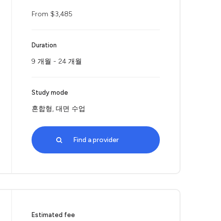
From $3,485
Duration
9 개월 - 24 개월
Study mode
혼합형, 대면 수업
Find a provider
Estimated fee