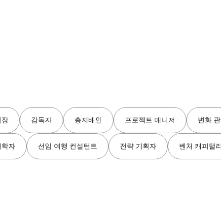
팀장
감독자
총지배인
프로젝트 매니저
변화 
제학자
선임 여행 컨설턴트
전략 기획자
벤처 캐피털