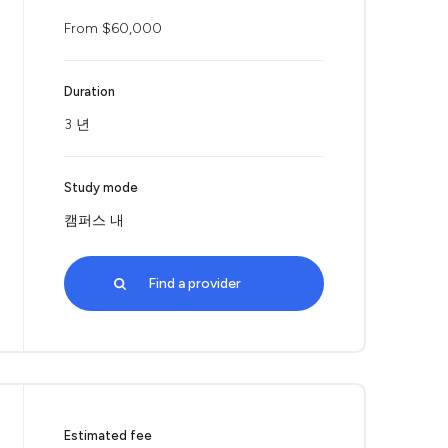
From $60,000
Duration
3 년
Study mode
캠퍼스 내
Find a provider
Estimated fee