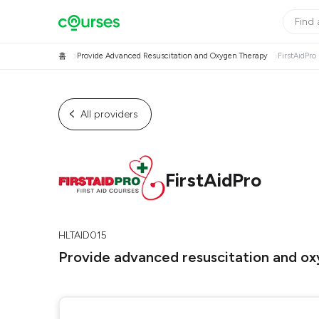
홈
Provide Advanced Resuscitation and Oxygen Therapy
FirstAidPro
All providers
FirstAidPro
HLTAID015
Provide advanced resuscitation and o