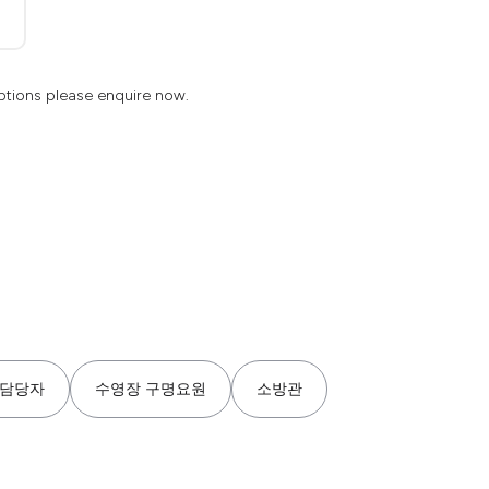
ptions please enquire now.
 담당자
수영장 구명요원
소방관