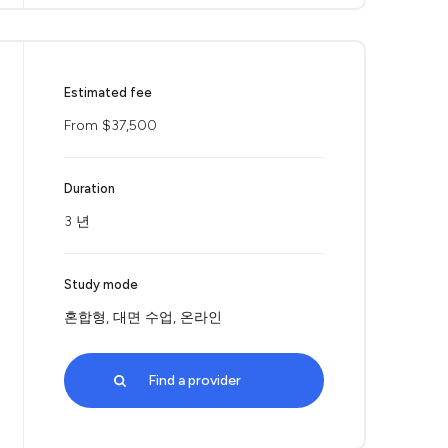
Estimated fee
From $37,500
Duration
3 년
Study mode
혼합형, 대면 수업, 온라인
Find a provider