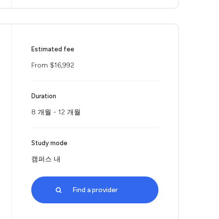
Estimated fee
From $16,992
Duration
8 개월 - 12 개월
Study mode
캠퍼스 내
Find a provider