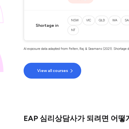
NSW
VIC
QLD
WA
SA
Shortage in
NT
AI exposure data adapted from Felten, Raj & Seamans (2021). Shortage d
View all courses
EAP 심리상담사가 되려면 어떻