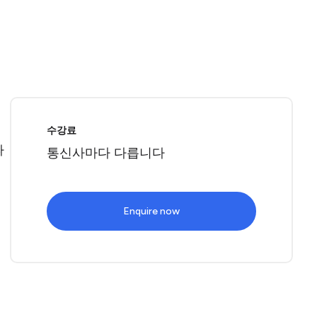
로
수강료
따
통신사마다 다릅니다
Enquire now