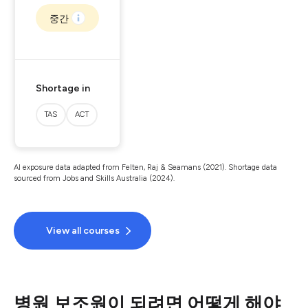
중간
Shortage in
TAS
ACT
AI exposure data adapted from Felten, Raj & Seamans (2021). Shortage data
sourced from Jobs and Skills Australia (2024).
View all courses
병원 보조원이 되려면 어떻게 해야