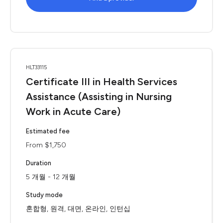
HLT33115
Certificate III in Health Services
Assistance (Assisting in Nursing
Work in Acute Care)
Estimated fee
From $1,750
Duration
5 개월 - 12 개월
Study mode
혼합형, 원격, 대면, 온라인, 인턴십