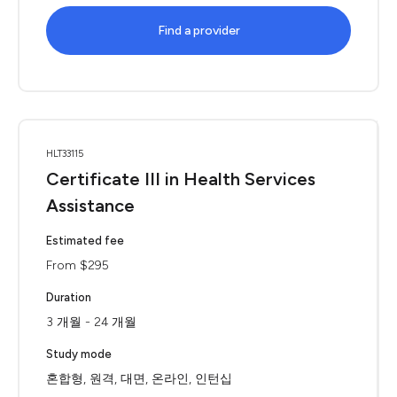
Find a provider
HLT33115
Certificate III in Health Services
Assistance
Estimated fee
From $295
Duration
3 개월 - 24 개월
Study mode
혼합형, 원격, 대면, 온라인, 인턴십