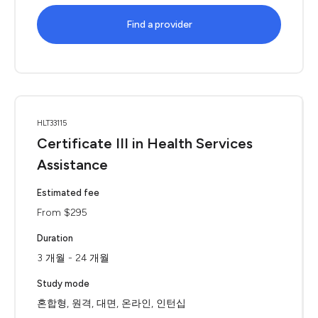
Find a provider
HLT33115
Certificate III in Health Services
Assistance
Estimated fee
From $295
Duration
3 개월 - 24 개월
Study mode
혼합형, 원격, 대면, 온라인, 인턴십