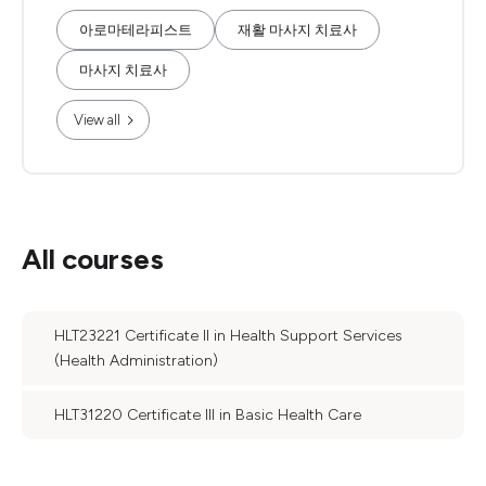
아로마테라피스트
재활 마사지 치료사
마사지 치료사
View all
All courses
HLT23221 Certificate II in Health Support Services
(Health Administration)
HLT31220 Certificate III in Basic Health Care